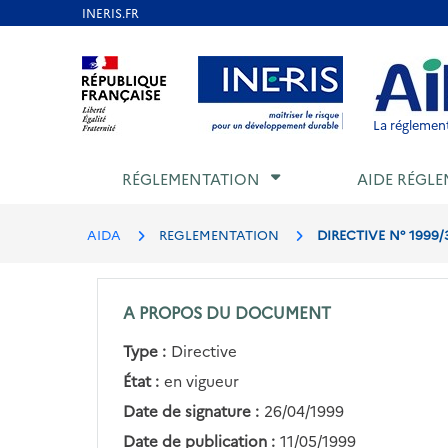
Aller
au
Aller au contenu
Aller au menu
Aller au p
contenu
principal
La réglement
RÉGLEMENTATION
AIDE RÉGLE
AIDA
REGLEMENTATION
DIRECTIVE N° 1999
A PROPOS DU DOCUMENT
Type :
Directive
État :
en vigueur
Date de signature :
26/04/1999
Date de publication :
11/05/1999