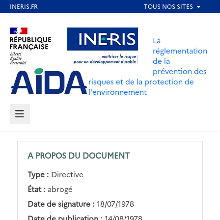
Aller
au
Aller au contenu
Aller au menu
contenu
La
principal
réglementation
de la
Aller au pied de page
prévention des
risques et de la protection de
l'environnement
MENU
A PROPOS DU DOCUMENT
Type :
Directive
État :
abrogé
Date de signature :
18/07/1978
Date de publication :
14/08/1978