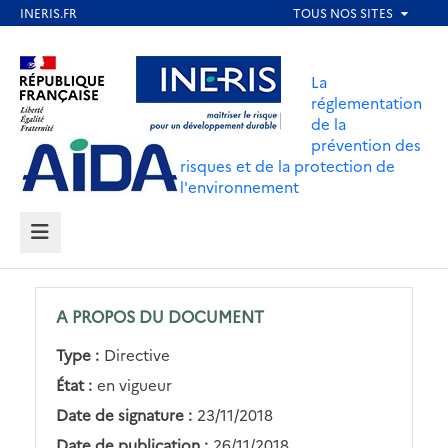
Aller
au
Aller au contenu
Aller au menu
contenu
La
principal
réglementation
de la
Aller au pied de page
prévention des
risques et de la protection de
l'environnement
MENU
A PROPOS DU DOCUMENT
Type :
Directive
État :
en vigueur
Date de signature :
23/11/2018
Date de publication :
26/11/2018