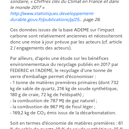
solidaire, « Chiffres clés du Climat en France et dans
le monde 2017 »
http://www.statistiques.developpement-
durable.gouv.fr/publications/p/25…
page 26.
Ces données issues de la base ADEME sur l’impact
carbone sont relativement anciennes et nécessiteront
donc une mise à jour prévue par les acteurs (cf. article
2 / engagements des acteurs).
Par ailleurs, d’après une étude sur les bénéfices
environnementaux du recyclage publiés en 2017 par
FEDEREC et l’ADEME, le recyclage d’une tonne de
verre d’emballage permet d’économiser :
- 1 tonne de matières premières primaires (dont 732
kg de sable de quartz, 216 kg de soude synthétique,
180 g de craie, 72 kg de Feldspath) ;
- la combustion de 787 MJ de gaz naturel ;
- la combustion de 967 MJ de fioul léger ;
- 169,2 kg de CO
émis issus de la décarbonatation.
2
Soit en termes d’économie de matières premières : 61
% de sable de quartz, 18 % de soude synthétique, 15 %