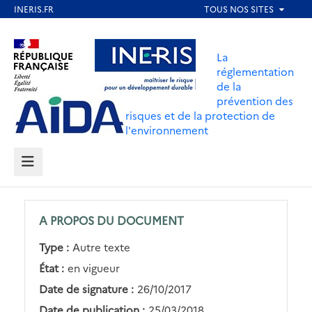
Aller
au
Aller au contenu
Aller au menu
contenu
La
principal
réglementation
de la
Aller au pied de page
prévention des
risques et de la protection de
l'environnement
MENU
A PROPOS DU DOCUMENT
Type :
Autre texte
État :
en vigueur
Date de signature :
26/10/2017
Date de publication :
25/03/2018