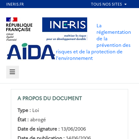
Aller
au
Aller au contenu
Aller au menu
contenu
La
principal
réglementation
de la
Aller au pied de page
prévention des
risques et de la protection de
l'environnement
MENU
A PROPOS DU DOCUMENT
Type :
Loi
État :
abrogé
Date de signature :
13/06/2006
Date de publication :
14/06/2006