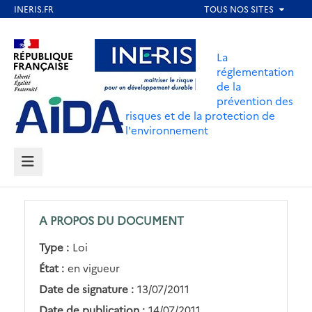
Aller
au
Aller au contenu
Aller au menu
contenu
La
principal
réglementation
de la
Aller au pied de page
prévention des
risques et de la protection de
l'environnement
MENU
A PROPOS DU DOCUMENT
Type :
Loi
État :
en vigueur
Date de signature :
13/07/2011
Date de publication :
14/07/2011