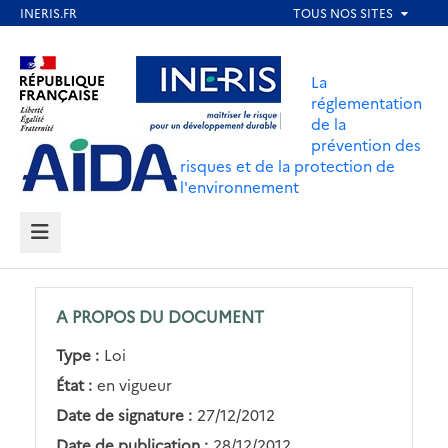
Aller
au
Aller au contenu
Aller au menu
contenu
La
principal
réglementation
de la
Aller au pied de page
prévention des
risques et de la protection de
l'environnement
MENU
A PROPOS DU DOCUMENT
Type :
Loi
État :
en vigueur
Date de signature :
27/12/2012
Date de publication :
28/12/2012