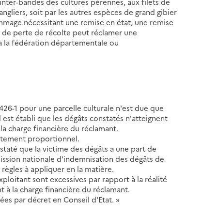
x inter-bandes des cultures pérennes, aux filets de
sangliers, soit par les autres espèces de grand gibier
ommage nécessitant une remise en état, une remise
ce de perte de récolte peut réclamer une
à la fédération départementale ou
. 426-1 pour une parcelle culturale n'est due que
l est établi que les dégâts constatés n'atteignent
 la charge financière du réclamant.
battement proportionnel.
nstaté que la victime des dégâts a une part de
ission nationale d'indemnisation des dégâts de
s règles à appliquer en la matière.
xploitant sont excessives par rapport à la réalité
t à la charge financière du réclamant.
xées par décret en Conseil d'Etat. »