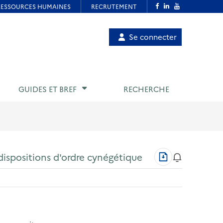
Menu
Se connecter
de
compte
utilisateur
GUIDES ET BREF
RECHERCHE
Télécharger
dispositions d'ordre cynégétique
au
format
PDF