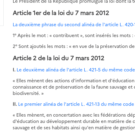
Le Président de la République promulgue la loi dont la te
Article 1er de la loi du 7 mars 2012
La deuxième phrase du second alinéa de l'article L. 42
1° Après le mot : « contribuent », sont insérés les mots : 
2° Sont ajoutés les mots : « en vue de la préservation de 
Article 2 de la loi du 7 mars 2012
I.
Le deuxième alinéa de l'article L. 421-5 du même cod
« Elles mènent des actions d'information et d'éducati
connaissance et de préservation de la faune sauvage et d
biodiversité. »
II.
Le premier alinéa de l'article L. 421-13 du même code
« Elles mènent, en concertation avec les fédérations dé
d'éducation au développement durable en matière de co
sauvage et de ses habitats ainsi qu'en matière de gestion