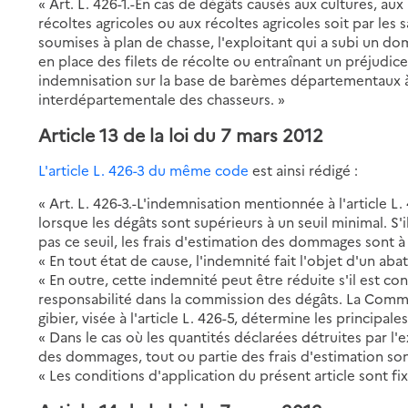
« Art. L. 426-1.-En cas de dégâts causés aux cultures, au
récoltes agricoles ou aux récoltes agricoles soit par les 
soumises à plan de chasse, l'exploitant qui a subi un d
en place des filets de récolte ou entraînant un préjudi
indemnisation sur la base de barèmes départementaux 
interdépartementale des chasseurs. »
Article 13 de la loi du 7 mars 2012
L'article L. 426-3 du même code
est ainsi rédigé :
« Art. L. 426-3.-L'indemnisation mentionnée à l'article L
lorsque les dégâts sont supérieurs à un seuil minimal. S'i
pas ce seuil, les frais d'estimation des dommages sont à
« En tout état de cause, l'indemnité fait l'objet d'un a
« En outre, cette indemnité peut être réduite s'il est co
responsabilité dans la commission des dégâts. La Comm
gibier, visée à l'article L. 426-5, détermine les principale
« Dans le cas où les quantités déclarées détruites par l'e
des dommages, tout ou partie des frais d'estimation son
« Les conditions d'application du présent article sont fi