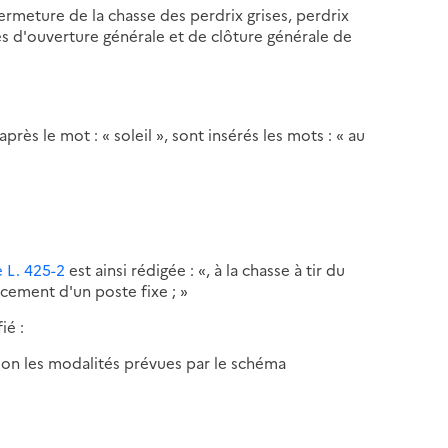
ermeture de la chasse des perdrix grises, perdrix
tes d'ouverture générale et de clôture générale de
 après le mot : « soleil », sont insérés les mots : « au
le L. 425-2
est ainsi rédigée : «, à la chasse à tir du
acement d'un poste fixe ; »
ié :
elon les modalités prévues par le schéma