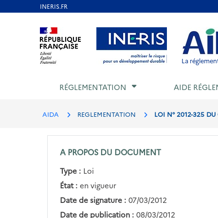
Aller
au
Aller au contenu
Aller au menu
Aller au p
contenu
principal
La réglement
RÉGLEMENTATION
AIDE RÉGLE
AIDA
REGLEMENTATION
LOI N° 2012-325 D
A PROPOS DU DOCUMENT
Type :
Loi
État :
en vigueur
Date de signature :
07/03/2012
Date de publication :
08/03/2012