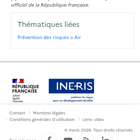
officiel de la République française.
Thématiques liées
Prévention des risques
>
Air
Contact
Mentions légales
Menu
Conditions générales d'utilisation
Liens utiles
de
© Ineris 2026. Tous droits réservés.
pied
Facebook
YouTube
Flux RSS
LinkedI