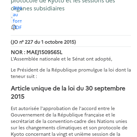
protocole de Kyoto et les sessions des
organes subsidiaires
Télécharger
au
format
PDF
(JO n° 227 du 1 octobre 2015)
NOR : MAEJ1509565L
L'Assemblée nationale et le Sénat ont adopté,
Le Président de la République promulgue la loi dont la
teneur suit :
Article unique de la loi du 30 septembre
2015
Est autorisée l'approbation de l'accord entre le
Gouvernement de la République française et le
secrétariat de la convention-cadre des Nations unies
sur les changements climatiques et son protocole de
Kyoto concernant la vingt et unième session de la