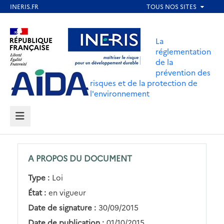
Aller
au
Aller au contenu
Aller au menu
contenu
La
principal
réglementation
de la
Aller au pied de page
prévention des
risques et de la protection de
l'environnement
MENU
A PROPOS DU DOCUMENT
Type :
Loi
État :
en vigueur
Date de signature :
30/09/2015
Date de publication :
01/10/2015