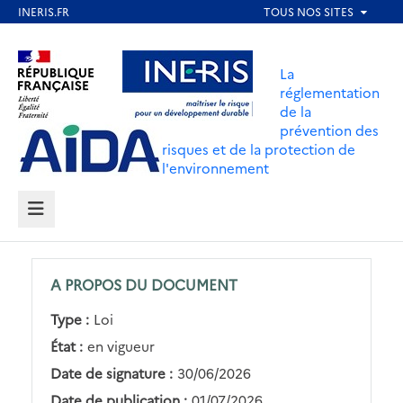
Aller
au
Aller au contenu
Aller au menu
contenu
La
principal
réglementation
de la
Aller au pied de page
prévention des
risques et de la protection de
l'environnement
MENU
A PROPOS DU DOCUMENT
Type :
Loi
État :
en vigueur
Date de signature :
30/06/2026
Date de publication :
01/07/2026