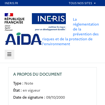
Aller
au
Aller au contenu
Aller au menu
contenu
La
principal
réglementation
de la
Aller au pied de page
prévention des
risques et de la protection de
l'environnement
MENU
A PROPOS DU DOCUMENT
Type :
Note
État :
en vigueur
Date de signature :
09/10/2000