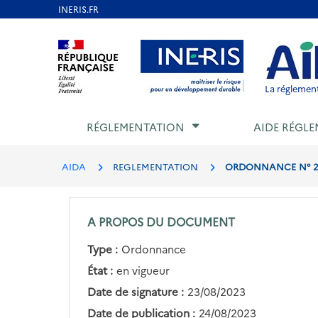
Aller
au
Aller au contenu
Aller au menu
Aller au p
contenu
principal
La réglement
RÉGLEMENTATION
AIDE RÉGLE
AIDA
REGLEMENTATION
ORDONNANCE N° 202
A PROPOS DU DOCUMENT
Type :
Ordonnance
État :
en vigueur
Date de signature :
23/08/2023
Date de publication :
24/08/2023