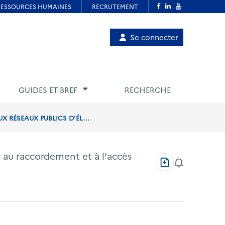
Menu
Se connecter
de
compte
utilisateur
GUIDES ET BREF
RECHERCHE
 RÉSEAUX PUBLICS D'ÉL...
 au raccordement et à l'accès
Télécharger
au
format
PDF