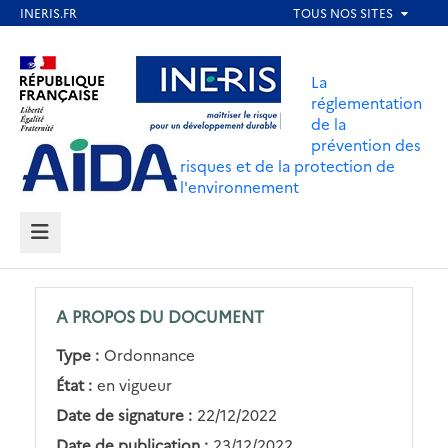
Aller
au
Aller au contenu
Aller au menu
contenu
La
principal
réglementation
de la
Aller au pied de page
prévention des
risques et de la protection de
l'environnement
MENU
A PROPOS DU DOCUMENT
Type :
Ordonnance
État :
en vigueur
Date de signature :
22/12/2022
Date de publication :
23/12/2022