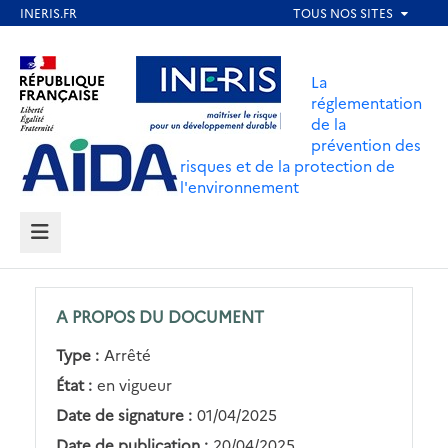
Aller
au
Aller au contenu
Aller au menu
contenu
La
principal
réglementation
de la
Aller au pied de page
prévention des
risques et de la protection de
l'environnement
MENU
A PROPOS DU DOCUMENT
Type :
Arrêté
État :
en vigueur
Date de signature :
01/04/2025
Date de publication :
20/04/2025