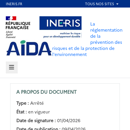
Aller
au
Aller au contenu
Aller au menu
contenu
La
principal
réglementation
de la
Aller au pied de page
prévention des
risques et de la protection de
l'environnement
MENU
A PROPOS DU DOCUMENT
Type :
Arrêté
État :
en vigueur
Date de signature :
01/04/2026
Date de publication :
09/04/2026