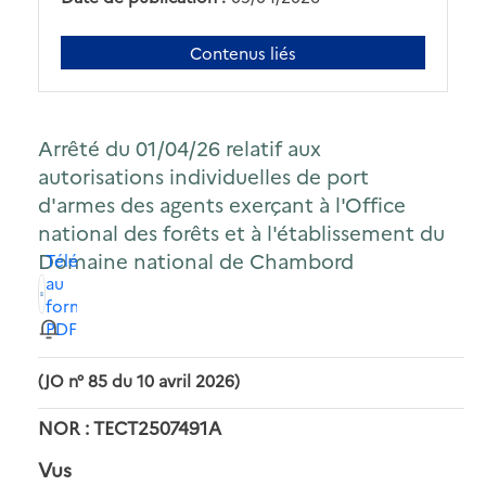
Contenus liés
Arrêté du 01/04/26 relatif aux
autorisations individuelles de port
d'armes des agents exerçant à l'Office
national des forêts et à l'établissement du
Domaine national de Chambord
Télécharger
au
format
PDF
(JO n° 85 du 10 avril 2026)
NOR : TECT2507491A
Vus