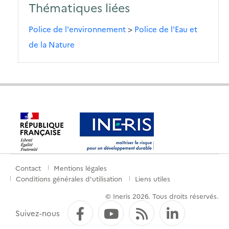
Thématiques liées
Police de l'environnement
>
Police de l'Eau et
de la Nature
Contact
Mentions légales
Menu
Conditions générales d'utilisation
Liens utiles
de
© Ineris 2026. Tous droits réservés.
pied
Facebook
YouTube
Flux RSS
LinkedI
Suivez-nous
de