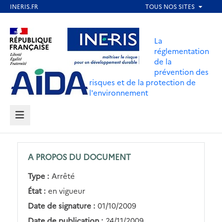
Aller
au
Aller au contenu
Aller au menu
contenu
La
principal
réglementation
de la
Aller au pied de page
prévention des
risques et de la protection de
l'environnement
MENU
A PROPOS DU DOCUMENT
Type :
Arrêté
État :
en vigueur
Date de signature :
01/10/2009
Date de publication :
24/11/2009