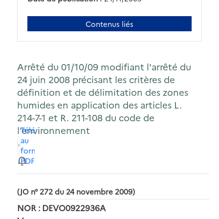
Contenus liés
Arrêté du 01/10/09 modifiant l'arrêté du
24 juin 2008 précisant les critères de
définition et de délimitation des zones
humides en application des articles L.
214-7-1 et R. 211-108 du code de
l'environnement
Télécharger
au
format
PDF
(JO n° 272 du 24 novembre 2009)
NOR : DEVO0922936A