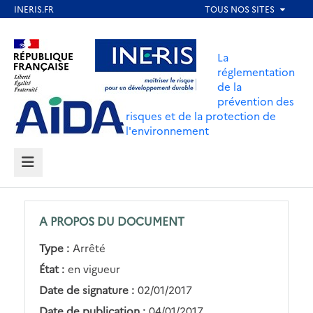
Aller
au
Aller au contenu
Aller au menu
contenu
La
principal
réglementation
de la
Aller au pied de page
prévention des
risques et de la protection de
l'environnement
MENU
A PROPOS DU DOCUMENT
Type :
Arrêté
État :
en vigueur
Date de signature :
02/01/2017
Date de publication :
04/01/2017