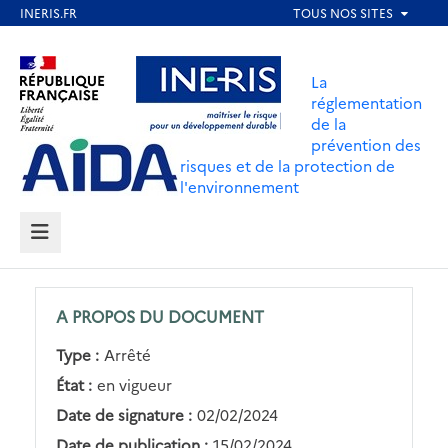
Aller
au
Aller au contenu
Aller au menu
contenu
La
principal
réglementation
de la
Aller au pied de page
prévention des
risques et de la protection de
l'environnement
MENU
A PROPOS DU DOCUMENT
Type :
Arrêté
État :
en vigueur
Date de signature :
02/02/2024
Date de publication :
15/02/2024