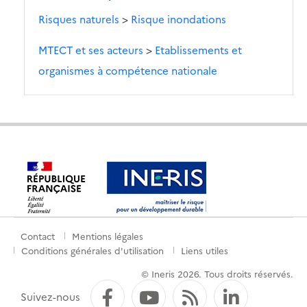
Risques naturels
>
Risque inondations
MTECT et ses acteurs
>
Etablissements et
organismes à compétence nationale
Contact
Mentions légales
Menu
Conditions générales d'utilisation
Liens utiles
de
© Ineris 2026. Tous droits réservés.
pied
Facebook
YouTube
Flux RSS
LinkedI
Suivez-nous