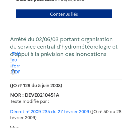
Contenus liés
Arrêté du 02/06/03 portant organisation
du service central d'hydrométéorologie et
d'appui à la prévision des inondations
Télécharger
au
format
PDF
(JO n° 129 du 5 juin 2003)
NOR : DEVE0210451A
Texte modifié par :
Décret n° 2009-235 du 27 février 2009
(JO n° 50 du 28
février 2009)