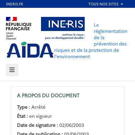
Aller
au
Aller au contenu
Aller au menu
contenu
La
principal
réglementation
de la
Aller au pied de page
prévention des
risques et de la protection de
l'environnement
MENU
A PROPOS DU DOCUMENT
Type :
Arrêté
État :
en vigueur
Date de signature :
02/06/2003
Date de publication :
05/06/2003