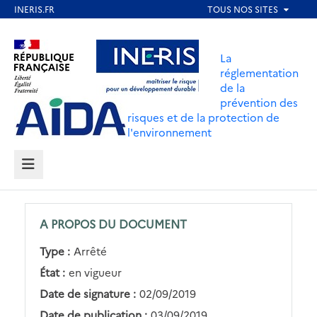
Aller
au
Aller au contenu
Aller au menu
contenu
La
principal
réglementation
de la
Aller au pied de page
prévention des
risques et de la protection de
l'environnement
MENU
A PROPOS DU DOCUMENT
Type :
Arrêté
État :
en vigueur
Date de signature :
02/09/2019
Date de publication :
03/09/2019