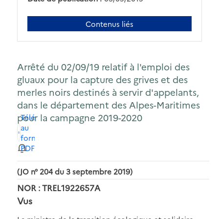
Contenus liés
Arrêté du 02/09/19 relatif à l'emploi des
gluaux pour la capture des grives et des
merles noirs destinés à servir d'appelants,
dans le département des Alpes-Maritimes
pour la campagne 2019-2020
Télécharger
au
format
PDF
(JO n° 204 du 3 septembre 2019)
NOR : TREL1922657A
Vus