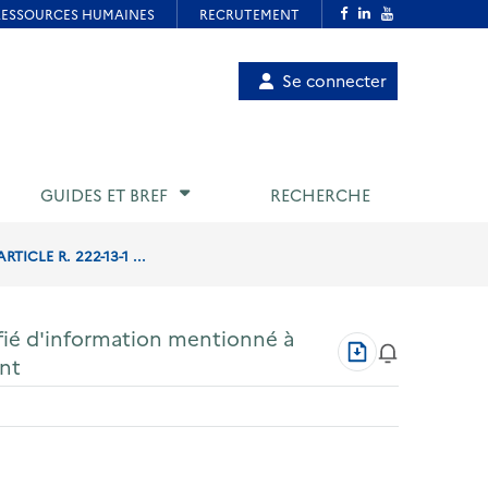
Menu
Se connecter
de
compte
utilisateur
GUIDES ET BREF
RECHERCHE
CLE R. 222-13-1 ...
ifié d'information mentionné à
Télécharger
ent
au
format
PDF