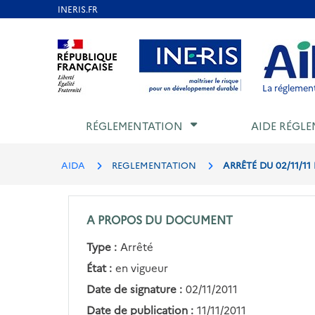
Aller
au
Aller au contenu
Aller au menu
Aller au p
contenu
principal
La réglement
RÉGLEMENTATION
AIDE RÉGLE
AIDA
REGLEMENTATION
ARRÊTÉ DU 02/11/11
A PROPOS DU DOCUMENT
Type :
Arrêté
État :
en vigueur
Date de signature :
02/11/2011
Date de publication :
11/11/2011