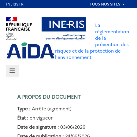
Aller
au
Aller au contenu
Aller au menu
contenu
La
principal
réglementation
de la
Aller au pied de page
prévention des
risques et de la protection de
l'environnement
MENU
A PROPOS DU DOCUMENT
Type :
Arrêté (agrément)
État :
en vigueur
Date de signature :
03/06/2026
Date de publication :
24/06/2026