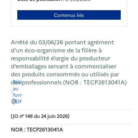
Contenus liés
Arrêté du 03/06/26 portant agrément
d'un éco-organisme de la filière à
responsabilité élargie du producteur
d'emballages servant à commercialiser
des produits consommés ou utilisés par
des professionnels (NOR : TECP2613041A)
Télécharger
au
format
PDF
(JO n° 146 du 24 juin 2026)
NOR : TECP2613041A