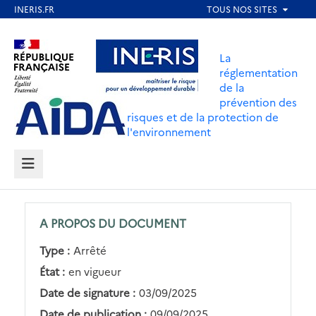
Aller
au
Aller au contenu
Aller au menu
contenu
La
principal
réglementation
de la
Aller au pied de page
prévention des
risques et de la protection de
l'environnement
MENU
A PROPOS DU DOCUMENT
Type :
Arrêté
État :
en vigueur
Date de signature :
03/09/2025
Date de publication :
09/09/2025