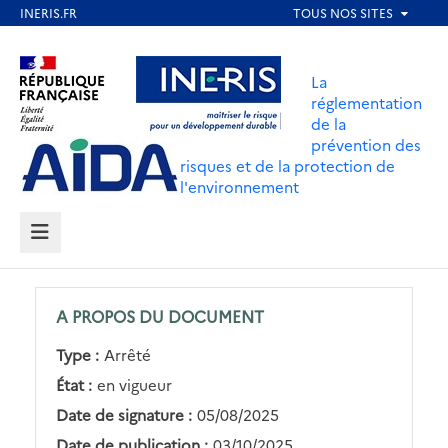
Aller
au
Aller au contenu
Aller au menu
contenu
La
principal
réglementation
de la
Aller au pied de page
prévention des
risques et de la protection de
l'environnement
MENU
A PROPOS DU DOCUMENT
Type :
Arrêté
État :
en vigueur
Date de signature :
05/08/2025
Date de publication :
03/10/2025