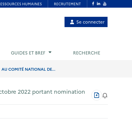
Menu
Se connecter
de
compte
utilisateur
GUIDES ET BREF
RECHERCHE
 AU COMITÉ NATIONAL DE...
 octobre 2022 portant nomination
Télécharger
au
format
PDF