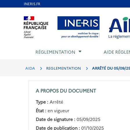
Aller
au
Aller au contenu
Aller au menu
Aller au p
contenu
principal
La réglement
RÉGLEMENTATION
AIDE RÉGLE
AIDA
REGLEMENTATION
ARRÊTÉ DU 05/09/2
A PROPOS DU DOCUMENT
Type :
Arrêté
État :
en vigueur
Date de signature :
05/09/2025
Date de publication :
01/10/2025