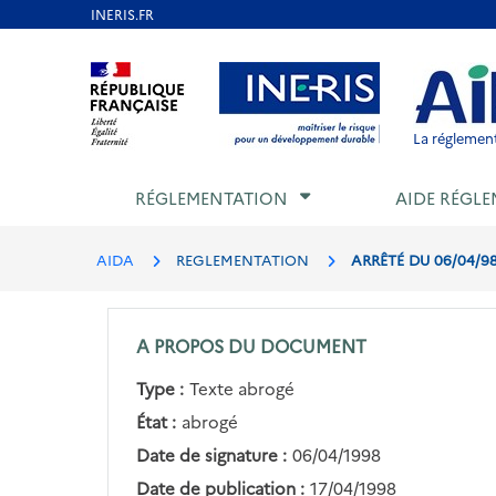
Aller
au
Aller au contenu
Aller au menu
Aller au p
contenu
principal
La réglement
RÉGLEMENTATION
AIDE RÉGLE
AIDA
REGLEMENTATION
ARRÊTÉ DU 06/04/98
A PROPOS DU DOCUMENT
Type :
Texte abrogé
État :
abrogé
Date de signature :
06/04/1998
Date de publication :
17/04/1998