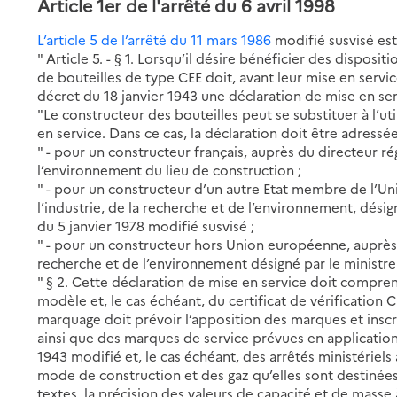
Article 1er de l'arrêté du 6 avril 1998
L’article 5 de l’arrêté du 11 mars 1986
modifié susvisé est
" Article 5. -
§ 1. Lorsqu’il désire bénéficier des dispositio
de bouteilles de type CEE doit, avant leur mise en service
décret du 18 janvier 1943 une déclaration de mise en ser
"Le constructeur des bouteilles peut se substituer à l’ut
en service. Dans ce cas, la déclaration doit être adressée
" - pour un constructeur français, auprès du directeur ré
l’environnement du lieu de construction ;
" - pour un constructeur d’un autre Etat membre de l’U
l’industrie, de la recherche et de l’environnement, désigné
du 5 janvier 1978 modifié susvisé ;
" - pour un constructeur hors Union européenne, auprès d
recherche et de l’environnement désigné par le ministre 
" § 2. Cette déclaration de mise en service doit compre
modèle et, le cas échéant, du certificat de vérification
marquage doit prévoir l’apposition des marques et inscri
ainsi que des marques de service prévues en application de 
1943 modifié et, le cas échéant, des arrêtés ministériel
mode de construction et des gaz qu’elles sont destinées 
textes, la précision des valeurs de capacité et de masse à