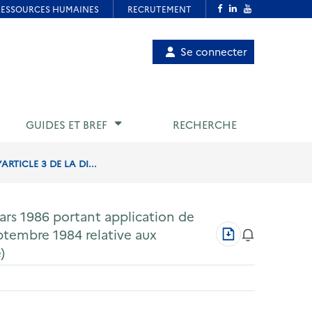
Menu
Se connecter
de
compte
utilisateur
GUIDES ET BREF
RECHERCHE
RTICLE 3 DE LA DI...
ars 1986 portant application de
Télécharger
eptembre 1984 relative aux
au
)
format
PDF