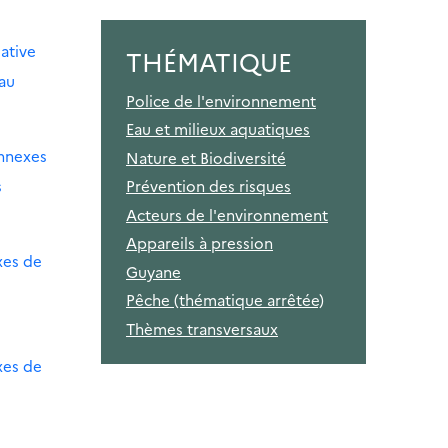
ative
THÉMATIQUE
 au
Police de l'environnement
Eau et milieux aquatiques
annexes
Nature et Biodiversité
s
Prévention des risques
Acteurs de l'environnement
Appareils à pression
xes de
Guyane
Pêche (thématique arrêtée)
Thèmes transversaux
xes de