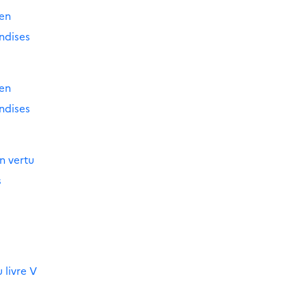
 en
ndises
 en
ndises
n vertu
s
 livre V