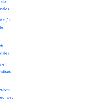
t du
onales
0/35/UE
de
 du
onales
s en
ndises
taines
ieur des