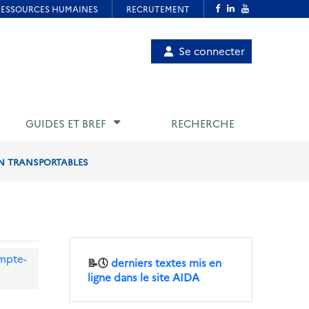
Menu
Se connecter
de
compte
utilisateur
GUIDES ET BREF
RECHERCHE
ON TRANSPORTABLES
mpte-
📝🕔
derniers textes mis en
ligne dans le site AIDA