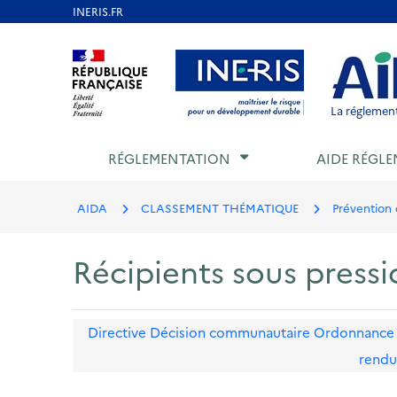
Aller
au
Aller au contenu
Aller au menu
Aller au p
contenu
principal
La réglement
RÉGLEMENTATION
AIDE RÉGLE
AIDA
CLASSEMENT THÉMATIQUE
Prévention 
Récipients sous pressi
Directive
Décision communautaire
Ordonnance
rendu