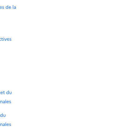
es de la
ctives
 et du
onales
 du
onales