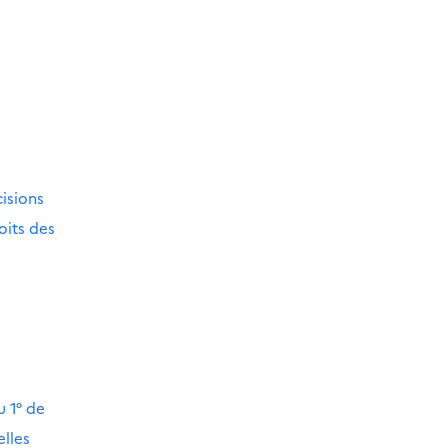
cisions
oits des
u 1° de
elles