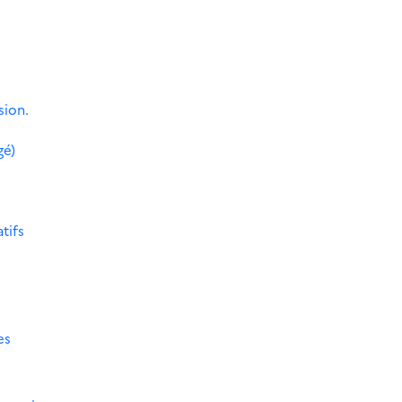
sion.
gé)
tifs
es