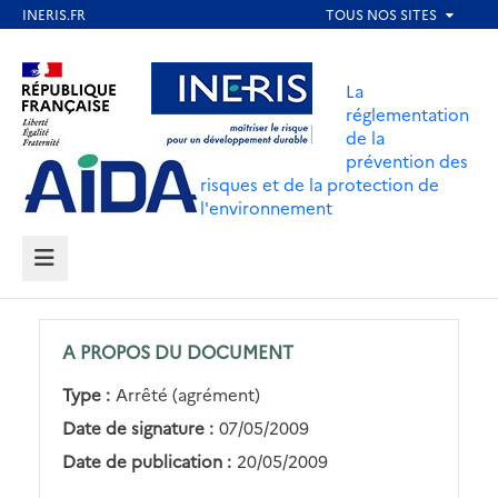
Aller
au
Aller au contenu
Aller au menu
contenu
La
principal
réglementation
de la
Aller au pied de page
prévention des
risques et de la protection de
l'environnement
MENU
A PROPOS DU DOCUMENT
Type :
Arrêté (agrément)
Date de signature :
07/05/2009
Date de publication :
20/05/2009