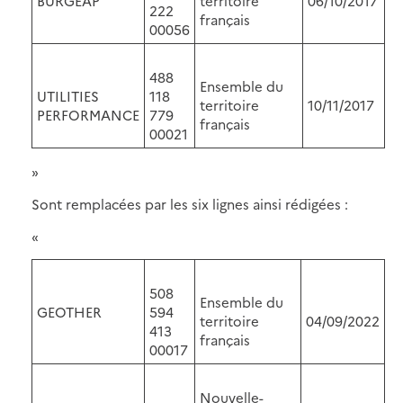
BURGEAP
territoire
06/10/2017
222
français
00056
488
Ensemble du
UTILITIES
118
territoire
10/11/2017
PERFORMANCE
779
français
00021
»
Sont remplacées par les six lignes ainsi rédigées :
«
508
Ensemble du
GEOTHER
594
territoire
04/09/2022
413
français
00017
Nouvelle-