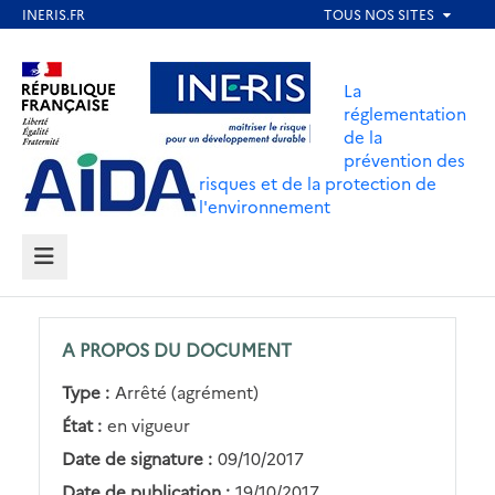
Aller
au
Aller au contenu
Aller au menu
contenu
La
principal
réglementation
de la
Aller au pied de page
prévention des
risques et de la protection de
l'environnement
MENU
A PROPOS DU DOCUMENT
Type :
Arrêté (agrément)
État :
en vigueur
Date de signature :
09/10/2017
Date de publication :
19/10/2017