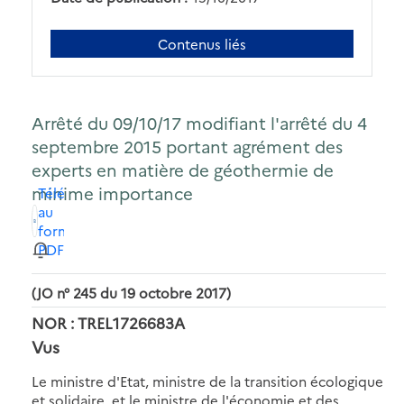
Contenus liés
Arrêté du 09/10/17 modifiant l'arrêté du 4
septembre 2015 portant agrément des
experts en matière de géothermie de
minime importance
Télécharger
au
format
PDF
(JO n° 245 du 19 octobre 2017)
NOR : TREL1726683A
Vus
Le ministre d'Etat, ministre de la transition écologique
et solidaire, et le ministre de l'économie et des