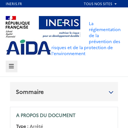
Aller
au
Aller au contenu
Aller au menu
contenu
La
principal
réglementation
de la
Aller au pied de page
prévention des
risques et de la protection de
l'environnement
MENU
Sommaire
A PROPOS DU DOCUMENT
Type :
Arrêté