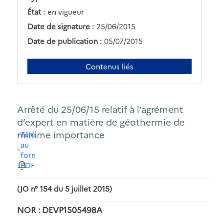
État :
en vigueur
Date de signature :
25/06/2015
Date de publication :
05/07/2015
Contenus liés
Arrêté du 25/06/15 relatif à l’agrément
d’expert en matière de géothermie de
minime importance
Télécharger
au
format
PDF
(JO n° 154 du 5 juillet 2015)
NOR : DEVP1505498A