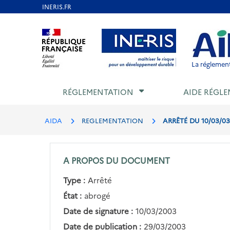
Aller
au
Aller au contenu
Aller au menu
Aller au p
contenu
principal
La réglement
RÉGLEMENTATION
AIDE RÉGLE
AIDA
REGLEMENTATION
ARRÊTÉ DU 10/03/03
A PROPOS DU DOCUMENT
Type :
Arrêté
État :
abrogé
Date de signature :
10/03/2003
Date de publication :
29/03/2003