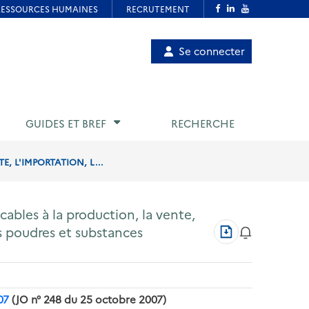
Menu
Se connecter
de
compte
utilisateur
GUIDES ET BREF
RECHERCHE
, L'IMPORTATION, L...
cables à la production, la vente,
Télécharger
es poudres et substances
au
format
PDF
07
(JO
n° 248
du 25 octobre 2007)