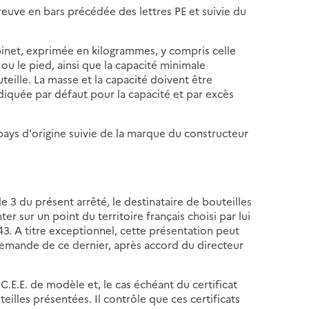
preuve en bars précédée des lettres PE et suivie du
obinet, exprimée en kilogrammes, y compris celle
e ou le pied, ainsi que la capacité minimale
uteille. La masse et la capacité doivent être
diquée par défaut pour la capacité et par excès
u pays d'origine suivie de la marque du constructeur
le 3 du présent arrêté, le destinataire de bouteilles
ter sur un point du territoire français choisi par lui
943. A titre exceptionnel, cette présentation peut
 demande de ce dernier, après accord du directeur
 C.E.E. de modèle et, le cas échéant du certificat
eilles présentées. Il contrôle que ces certificats