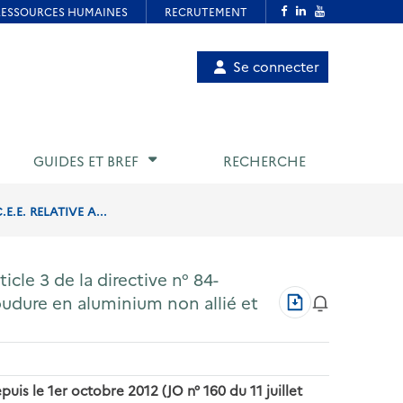
Menu
Se connecter
de
compte
utilisateur
GUIDES ET BREF
RECHERCHE
.E. RELATIVE A...
icle 3 de la directive n° 84-
Télécharger
soudure en aluminium non allié et
au
format
PDF
puis le 1er octobre 2012 (JO n° 160 du 11 juillet