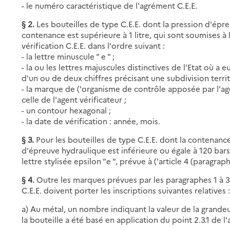
- le numéro caractéristique de l'agrément C.E.E.
§ 2.
Les bouteilles de type C.E.E. dont la pression d'épr
contenance est supérieure à 1 litre, qui sont soumises à 
vérification C.E.E. dans l'ordre suivant :
- la lettre minuscule " e " ;
- la ou les lettres majuscules distinctives de l'Etat où a 
d'un ou de deux chiffres précisant une subdivision territ
- la marque de ('organisme de contrôle apposée par l'a
celle de l'agent vérificateur ;
- un contour hexagonal ;
- la date de vérification : année, mois.
§ 3.
Pour les bouteilles de type C.E.E. dont la contenance 
d'épreuve hydraulique est inférieure ou égale à 120 bars, 
lettre stylisée epsilon "e ", prévue à ('article 4 (paragr
§ 4.
Outre les marques prévues par les paragraphes 1 à 3 
C.E.E. doivent porter les inscriptions suivantes relatives 
a) Au métal, un nombre indiquant la valeur de la grande
la bouteille a été basé en application du point 2.3.1 de l'