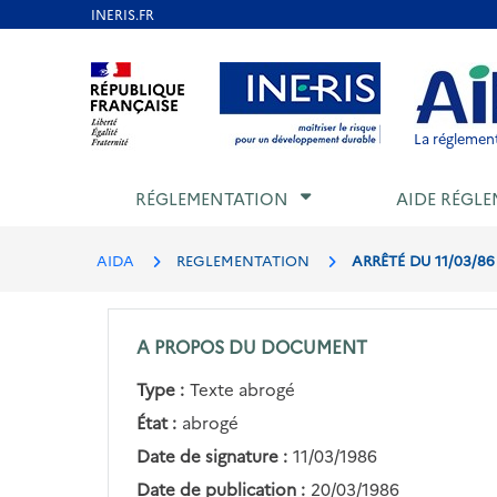
Aller
au
Aller au contenu
Aller au menu
Aller au p
contenu
principal
La réglement
RÉGLEMENTATION
AIDE RÉGLE
AIDA
REGLEMENTATION
ARRÊTÉ DU 11/03/86
A PROPOS DU DOCUMENT
Type :
Texte abrogé
État :
abrogé
Date de signature :
11/03/1986
Date de publication :
20/03/1986