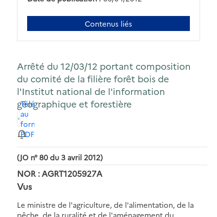
Contenus liés
Arrêté du 12/03/12 portant composition
du comité de la filière forêt bois de
l'Institut national de l'information
géographique et forestière
Télécharger
au
format
PDF
(JO n° 80 du 3 avril 2012)
NOR : AGRT1205927A
Vus
Le ministre de l'agriculture, de l'alimentation, de la
pêche, de la ruralité et de l'aménagement du