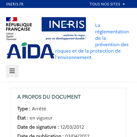
Aller
au
Aller au contenu
Aller au menu
contenu
La
principal
réglementation
de la
Aller au pied de page
prévention des
risques et de la protection de
l'environnement
MENU
A PROPOS DU DOCUMENT
Type :
Arrêté
État :
en vigueur
Date de signature :
12/03/2012
Date de publication :
03/04/2012