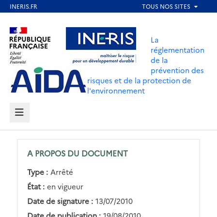
Aller
au
Aller au contenu
Aller au menu
contenu
La
principal
réglementation
de la
Aller au pied de page
prévention des
risques et de la protection de
l'environnement
MENU
A PROPOS DU DOCUMENT
Type :
Arrêté
État :
en vigueur
Date de signature :
13/07/2010
Date de publication :
19/08/2010