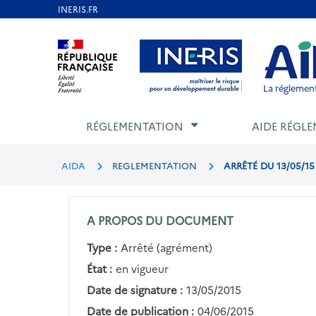
Aller
au
Aller au contenu
Aller au menu
Aller au p
contenu
principal
La réglement
RÉGLEMENTATION
AIDE RÉGLE
AIDA
REGLEMENTATION
ARRÊTÉ DU 13/05/1
A PROPOS DU DOCUMENT
Type :
Arrêté (agrément)
État :
en vigueur
Date de signature :
13/05/2015
Date de publication :
04/06/2015