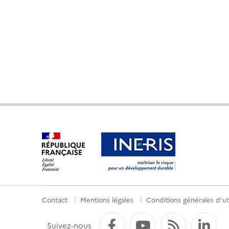
Contact
Mentions légales
Conditions générales d'uti
Menu
de
Facebook
YouTube
Flux RS
Li
Suivez-nous