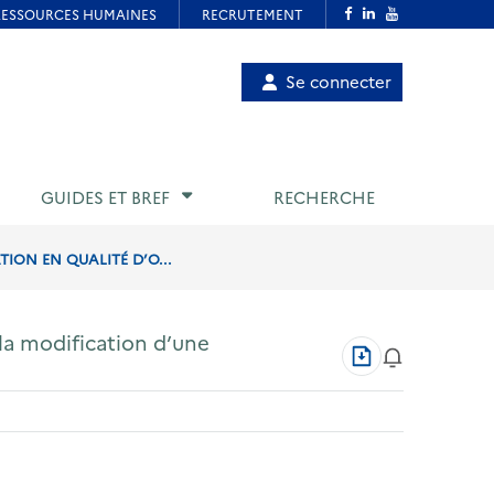
Menu
Se connecter
de
compte
utilisateur
GUIDES ET BREF
RECHERCHE
TION EN QUALITÉ D’O...
à la modification d’une
Télécharger
au
format
PDF