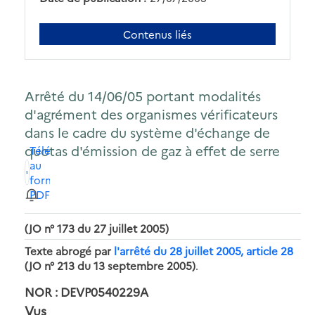
Contenus liés
Arrêté du 14/06/05 portant modalités
d'agrément des organismes vérificateurs
dans le cadre du système d'échange de
quotas d'émission de gaz à effet de serre
Télécharger
au
format
PDF
(JO n° 173 du 27 juillet 2005)
Texte abrogé par
l'arrêté du 28 juillet 2005, article 28
(JO n° 213 du 13 septembre 2005)
.
NOR : DEVP0540229A
Vus