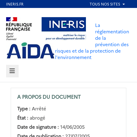
Aller
au
Aller au contenu
Aller au menu
contenu
La
principal
réglementation
de la
Aller au pied de page
prévention des
risques et de la protection de
l'environnement
MENU
A PROPOS DU DOCUMENT
Type :
Arrêté
État :
abrogé
Date de signature :
14/06/2005
Date de publication :
27/07/2005