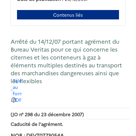
Contenus liés
Arrêté du 14/12/07 portant agrément du
Bureau Veritas pour ce qui concerne les
citernes et les conteneurs à gaz à
éléments multiples destinés au transport
des marchandises dangereuses ainsi que
les flexibles
Télécharger
au
format
PDF
(JO n° 298 du 23 décembre 2007)
Caducité de l'agrément.
NOR : DEVT0773054A