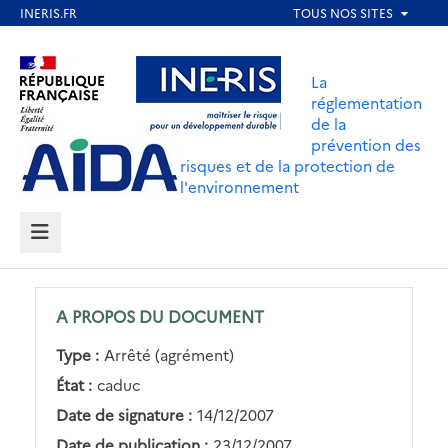
Aller
au
Aller au contenu
Aller au menu
contenu
La
principal
réglementation
de la
Aller au pied de page
prévention des
risques et de la protection de
l'environnement
MENU
A PROPOS DU DOCUMENT
Type :
Arrêté (agrément)
État :
caduc
Date de signature :
14/12/2007
Date de publication :
23/12/2007