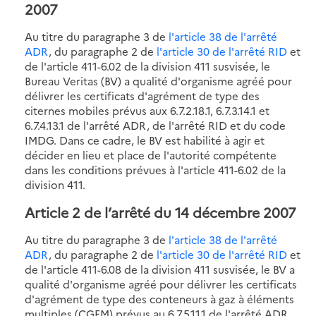
2007
Au titre du paragraphe 3 de
l'article 38 de l'arrêté
ADR
, du paragraphe 2 de
l'article 30 de l'arrêté RID
et
de l'article 411-6.02 de la division 411 susvisée, le
Bureau Veritas (BV) a qualité d'organisme agréé pour
délivrer les certificats d'agrément de type des
citernes mobiles prévus aux 6.7.2.18.1, 6.7.3.14.1 et
6.7.4.13.1 de l'arrêté ADR, de l'arrêté RID et du code
IMDG. Dans ce cadre, le BV est habilité à agir et
décider en lieu et place de l'autorité compétente
dans les conditions prévues à l'article 411-6.02 de la
division 411.
Article 2 de l’arrêté du 14 décembre 2007
Au titre du paragraphe 3 de
l'article 38 de l'arrêté
ADR
, du paragraphe 2 de
l'article 30 de l'arrêté RID
et
de l'article 411-6.08 de la division 411 susvisée, le BV a
qualité d'organisme agréé pour délivrer les certificats
d'agrément de type des conteneurs à gaz à éléments
multiples (CGEM) prévus au 6.7.5.11.1 de l'arrêté ADR,