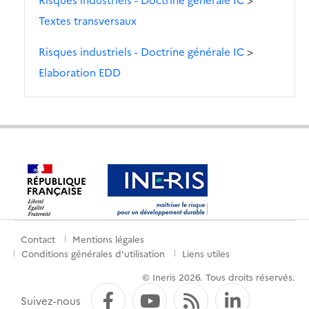
Textes transversaux
Risques industriels - Doctrine générale IC
>
Elaboration EDD
Contact
Mentions légales
Menu
Conditions générales d'utilisation
Liens utiles
de
© Ineris 2026. Tous droits réservés.
pied
Facebook
YouTube
Flux RSS
LinkedI
Suivez-nous