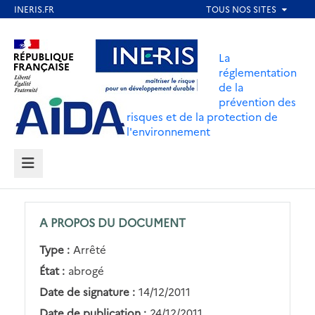
Aller
au
Aller au contenu
Aller au menu
contenu
La
principal
réglementation
de la
Aller au pied de page
prévention des
risques et de la protection de
l'environnement
MENU
A PROPOS DU DOCUMENT
Type :
Arrêté
État :
abrogé
Date de signature :
14/12/2011
Date de publication :
24/12/2011