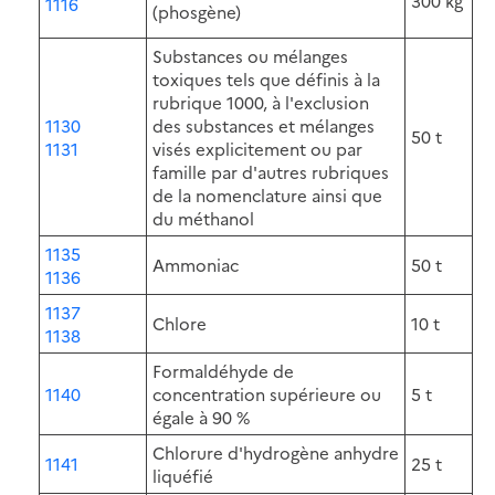
300 kg
1116
(phosgène)
Substances ou mélanges
toxiques tels que définis à la
rubrique 1000, à l'exclusion
1130
des substances et mélanges
50 t
1131
visés explicitement ou par
famille par d'autres rubriques
de la nomenclature ainsi que
du méthanol
1135
Ammoniac
50 t
1136
1137
Chlore
10 t
1138
Formaldéhyde de
1140
concentration supérieure ou
5 t
égale à 90 %
Chlorure d'hydrogène anhydre
1141
25 t
liquéfié