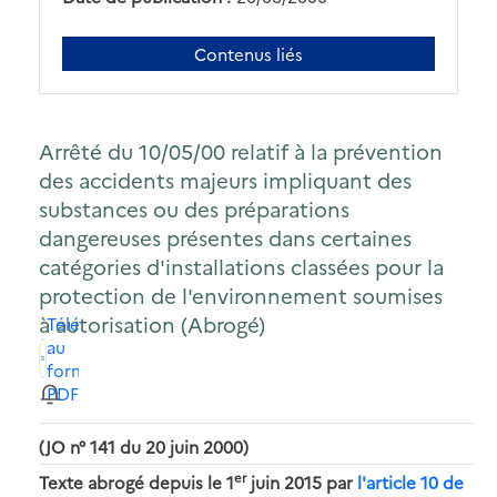
Contenus liés
Arrêté du 10/05/00 relatif à la prévention
des accidents majeurs impliquant des
substances ou des préparations
dangereuses présentes dans certaines
catégories d'installations classées pour la
protection de l'environnement soumises
à autorisation (Abrogé)
Télécharger
au
format
PDF
(JO n° 141 du 20 juin 2000)
er
Texte abrogé depuis le 1
juin 2015 par
l'article 10 de