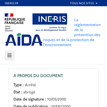
Aller
au
Aller au contenu
Aller au menu
contenu
La
principal
réglementation
de la
Aller au pied de page
prévention des
risques et de la protection de
l'environnement
MENU
A PROPOS DU DOCUMENT
Type :
Arrêté
État :
abrogé
Date de signature :
10/05/2000
Date de publication :
20/06/2000