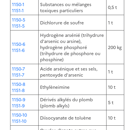
1150-1
Substances ou mélanges
0,5 t
1151-1
toxiques particuliers
1150-5
Dichlorure de soufre
1 t
1151-5
Hydrogène arsénié (trihydrure
d'arsenic ou arsine),
1150-6
hydrogène phosphoré
200 kg
1151-6
(trihydrure de phosphore ou
phosphine)
1150-7
Acide arsénique et ses sels,
1 t
1151-7
pentoxyde d'arsenic
1150-8
Ethylèneimine
10 t
1151-8
1150-9
Dérivés alkylés du plomb
5 t
1151-9
(plomb alkyls)
1150-10
Diisocyanate de toluène
10 t
1151-10