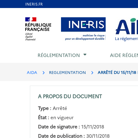
Aller
au
Aller au contenu
Aller au menu
Aller au p
contenu
principal
La réglement
RÉGLEMENTATION
AIDE RÉGLE
AIDA
REGLEMENTATION
ARRÊTÉ DU 15/11/1
A PROPOS DU DOCUMENT
Type :
Arrêté
État :
en vigueur
Date de signature :
15/11/2018
Date de publication :
30/11/2018