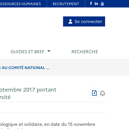
Menu
Se connecter
de
compte
utilisateur
GUIDES ET BREF
RECHERCHE
 AU COMITÉ NATIONAL ...
septembre 2017 portant
Télécharger
rsité
au
format
PDF
écologique et solidaire, en date du 15 novembre