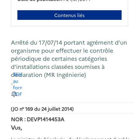
Contenus liés
Arrêté du 17/07/14 portant agrément d'un
organisme pour effectuer le contrôle
périodique de certaines catégories
d'installations classées soumises à
déclaration (MR Ingénierie)
Télécharger
au
format
PDF
(JO n° 169 du 24 juillet 2014)
NOR : DEVP1414453A
Vus,