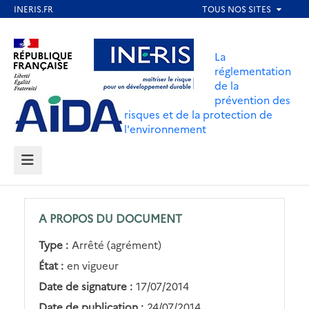
Aller
au
Aller au contenu
Aller au menu
contenu
La
principal
réglementation
de la
Aller au pied de page
prévention des
risques et de la protection de
l'environnement
MENU
A PROPOS DU DOCUMENT
Type :
Arrêté (agrément)
État :
en vigueur
Date de signature :
17/07/2014
Date de publication :
24/07/2014