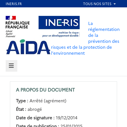
Aller
au
Aller au contenu
Aller au menu
contenu
La
principal
réglementation
de la
Aller au pied de page
prévention des
risques et de la protection de
l'environnement
MENU
A PROPOS DU DOCUMENT
Type :
Arrêté (agrément)
État :
abrogé
Date de signature :
19/12/2014
Date de publication :
25/01/2015