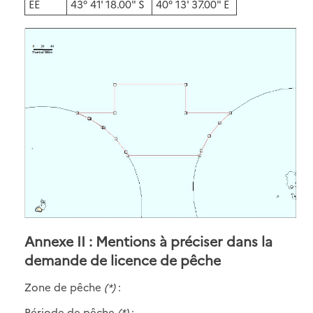
EE
43° 41' 18.00" S
40° 13' 37.00" E
Annexe II : Mentions à préciser dans la
demande de licence de pêche
Zone de pêche
(*)
:
Période de pêche
(*)
: