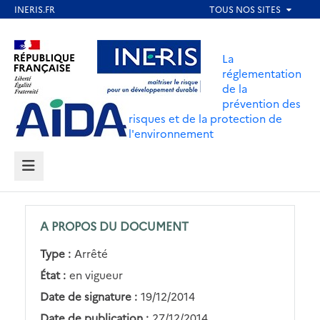
Aller
au
Aller au contenu
Aller au menu
contenu
La
principal
réglementation
de la
Aller au pied de page
prévention des
risques et de la protection de
l'environnement
MENU
A PROPOS DU DOCUMENT
Type :
Arrêté
État :
en vigueur
Date de signature :
19/12/2014
Date de publication :
27/12/2014