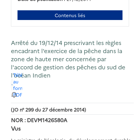
Contenus liés
Arrêté du 19/12/14 prescrivant les règles
encadrant l'exercice de la pêche dans la
zone de haute mer concernée par
l'accord de gestion des pêches du sud de
l'océan Indien
Télécharger
au
format
PDF
(JO n° 299 du 27 décembre 2014)
NOR : DEVM1426580A
Vus