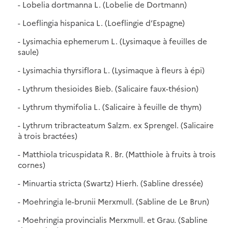
- Lobelia dortmanna L. (Lobelie de Dortmann)
- Loeflingia hispanica L. (Loeflingie d’Espagne)
- Lysimachia ephemerum L. (Lysimaque à feuilles de
saule)
- Lysimachia thyrsiflora L. (Lysimaque à fleurs à épi)
- Lythrum thesioides Bieb. (Salicaire faux-thésion)
- Lythrum thymifolia L. (Salicaire à feuille de thym)
- Lythrum tribracteatum Salzm. ex Sprengel. (Salicaire
à trois bractées)
- Matthiola tricuspidata R. Br. (Matthiole à fruits à trois
cornes)
- Minuartia stricta (Swartz) Hierh. (Sabline dressée)
- Moehringia le-brunii Merxmull. (Sabline de Le Brun)
- Moehringia provincialis Merxmull. et Grau. (Sabline