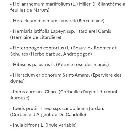
- Helianthemum mariifolium (L.) Miller. (Hélianthème à
feuilles de Marum)
- Heracleum minimum Lamarck (Berce naine)
- Herniaria latifolia Lapeyr. ssp. litardierei Gamis
(Herniaire de Litardière)
- Heteropogon contortus (L.) Beauv. ex Roemer et
Schultes (Herbe barbue, Andropogon)
- Hibiscus palustris L. (Ketmie rose des marais)
- Hieracium eriophorum Saint-Amans. (Epervière des
dunes)
- Iberis aurosica Chaix. (Corbeille d’argent du mont
Aurouse)
- Iberis prutiii Tineo ssp. candolleana Jordan.
(Corbeille d’Argent de De Candolle)
- Inula bifrons L. (Inule variable)