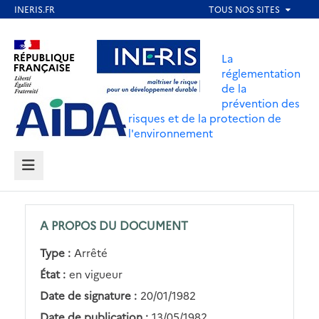
Aller
au
Aller au contenu
Aller au menu
contenu
La
principal
réglementation
de la
Aller au pied de page
prévention des
risques et de la protection de
l'environnement
MENU
A PROPOS DU DOCUMENT
Type :
Arrêté
État :
en vigueur
Date de signature :
20/01/1982
Date de publication :
13/05/1982