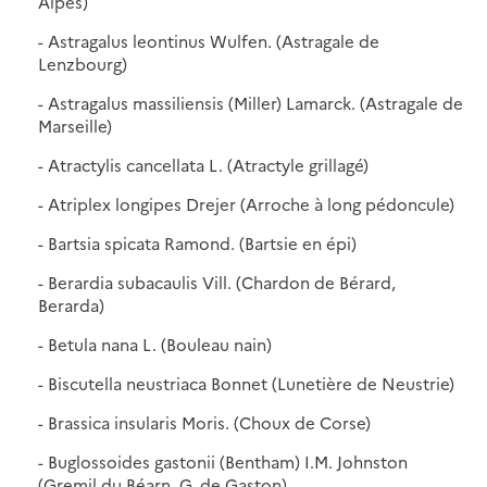
Alpes)
- Astragalus leontinus Wulfen. (Astragale de
Lenzbourg)
- Astragalus massiliensis (Miller) Lamarck. (Astragale de
Marseille)
- Atractylis cancellata L. (Atractyle grillagé)
- Atriplex longipes Drejer (Arroche à long pédoncule)
- Bartsia spicata Ramond. (Bartsie en épi)
- Berardia subacaulis Vill. (Chardon de Bérard,
Berarda)
- Betula nana L. (Bouleau nain)
- Biscutella neustriaca Bonnet (Lunetière de Neustrie)
- Brassica insularis Moris. (Choux de Corse)
- Buglossoides gastonii (Bentham) I.M. Johnston
(Gremil du Béarn, G. de Gaston)