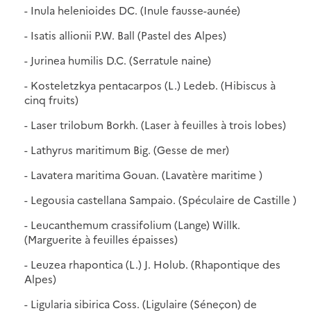
- Inula helenioides DC. (Inule fausse-aunée)
- Isatis allionii P.W. Ball (Pastel des Alpes)
- Jurinea humilis D.C. (Serratule naine)
- Kosteletzkya pentacarpos (L.) Ledeb. (Hibiscus à
cinq fruits)
- Laser trilobum Borkh. (Laser à feuilles à trois lobes)
- Lathyrus maritimum Big. (Gesse de mer)
- Lavatera maritima Gouan. (Lavatère maritime )
- Legousia castellana Sampaio. (Spéculaire de Castille )
- Leucanthemum crassifolium (Lange) Willk.
(Marguerite à feuilles épaisses)
- Leuzea rhapontica (L.) J. Holub. (Rhapontique des
Alpes)
- Ligularia sibirica Coss. (Ligulaire (Séneçon) de