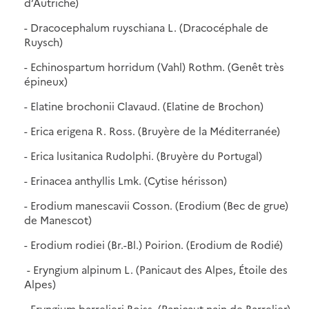
d’Autriche)
- Dracocephalum ruyschiana L. (Dracocéphale de
Ruysch)
- Echinospartum horridum (Vahl) Rothm. (Genêt très
épineux)
- Elatine brochonii Clavaud. (Elatine de Brochon)
- Erica erigena R. Ross. (Bruyère de la Méditerranée)
- Erica lusitanica Rudolphi. (Bruyère du Portugal)
- Erinacea anthyllis Lmk. (Cytise hérisson)
- Erodium manescavii Cosson. (Erodium (Bec de grue)
de Manescot)
- Erodium rodiei (Br.-Bl.) Poirion. (Erodium de Rodié)
- Eryngium alpinum L. (Panicaut des Alpes, Étoile des
Alpes)
- Eryngium barrelieri Boiss. (Panicaut nain de Barrelier)