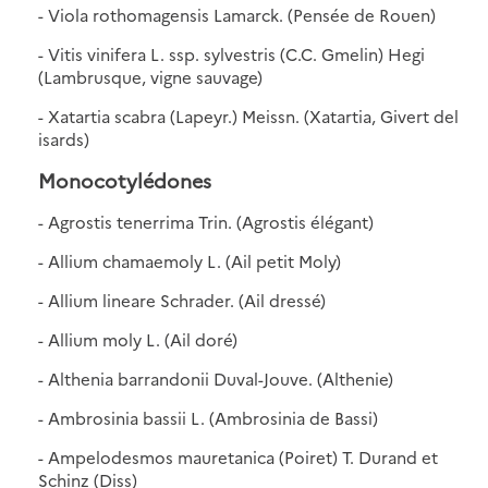
- Viola rothomagensis Lamarck. (Pensée de Rouen)
- Vitis vinifera L. ssp. sylvestris (C.C. Gmelin) Hegi
(Lambrusque, vigne sauvage)
- Xatartia scabra (Lapeyr.) Meissn. (Xatartia, Givert del
isards)
Monocotylédones
- Agrostis tenerrima Trin. (Agrostis élégant)
- Allium chamaemoly L. (Ail petit Moly)
- Allium lineare Schrader. (Ail dressé)
- Allium moly L. (Ail doré)
- Althenia barrandonii Duval-Jouve. (Althenie)
- Ambrosinia bassii L. (Ambrosinia de Bassi)
- Ampelodesmos mauretanica (Poiret) T. Durand et
Schinz (Diss)