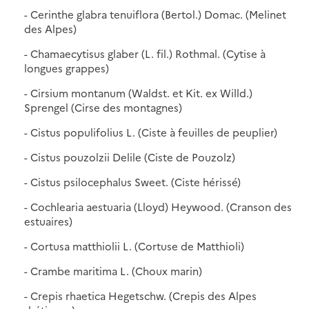
- Cerinthe glabra tenuiflora (Bertol.) Domac. (Melinet
des Alpes)
- Chamaecytisus glaber (L. fil.) Rothmal. (Cytise à
longues grappes)
- Cirsium montanum (Waldst. et Kit. ex Willd.)
Sprengel (Cirse des montagnes)
- Cistus populifolius L. (Ciste à feuilles de peuplier)
- Cistus pouzolzii Delile (Ciste de Pouzolz)
- Cistus psilocephalus Sweet. (Ciste hérissé)
- Cochlearia aestuaria (Lloyd) Heywood. (Cranson des
estuaires)
- Cortusa matthiolii L. (Cortuse de Matthioli)
- Crambe maritima L. (Choux marin)
- Crepis rhaetica Hegetschw. (Crepis des Alpes