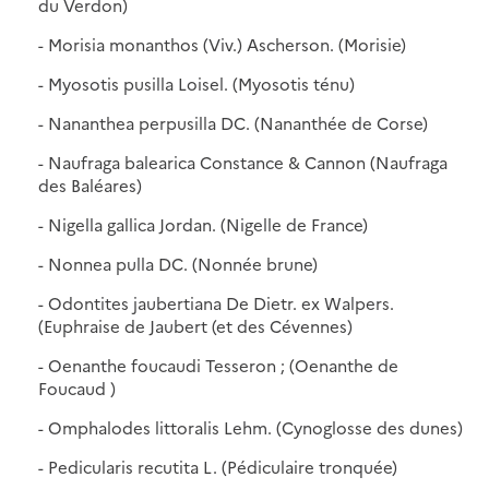
du Verdon)
- Morisia monanthos (Viv.) Ascherson. (Morisie)
- Myosotis pusilla Loisel. (Myosotis ténu)
- Nananthea perpusilla DC. (Nananthée de Corse)
- Naufraga balearica Constance & Cannon (Naufraga
des Baléares)
- Nigella gallica Jordan. (Nigelle de France)
- Nonnea pulla DC. (Nonnée brune)
- Odontites jaubertiana De Dietr. ex Walpers.
(Euphraise de Jaubert (et des Cévennes)
- Oenanthe foucaudi Tesseron ; (Oenanthe de
Foucaud )
- Omphalodes littoralis Lehm. (Cynoglosse des dunes)
- Pedicularis recutita L. (Pédiculaire tronquée)