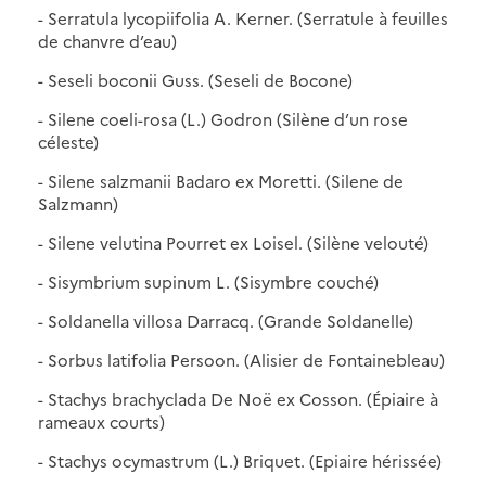
- Serratula lycopiifolia A. Kerner. (Serratule à feuilles
de chanvre d’eau)
- Seseli boconii Guss. (Seseli de Bocone)
- Silene coeli-rosa (L.) Godron (Silène d’un rose
céleste)
- Silene salzmanii Badaro ex Moretti. (Silene de
Salzmann)
- Silene velutina Pourret ex Loisel. (Silène velouté)
- Sisymbrium supinum L. (Sisymbre couché)
- Soldanella villosa Darracq. (Grande Soldanelle)
- Sorbus latifolia Persoon. (Alisier de Fontainebleau)
- Stachys brachyclada De Noë ex Cosson. (Épiaire à
rameaux courts)
- Stachys ocymastrum (L.) Briquet. (Epiaire hérissée)