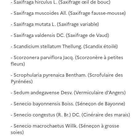
- Saxifraga hirculus L. (Saxifrage œil de bouc)
- Saxifraga muscoides All. (Saxifrage fausse-mousse)
- Saxifraga mutata L. (Saxifrage variable)
- Saxifraga valdensis DC. (Saxifrage de Vaud)
- Scandicium stellatum Thellung. (Scandix étoilé)
- Scorzonera parviflora Jacq. (Scorzonère à petites
fleurs)
- Scrophularia pyrenaica Bentham. (Scrofulaire des
Pyrénées)
- Sedum andegavense Desv. (Vermiculaire d’Angers)
- Senecio bayonnensis Boiss. (Séneçon de Bayonne)
- Senecio congestus (R. Br.) DC. (Cinéraire des marais)
- Senecio macrochaetus Willk. (Séneçon à grosse
soies)