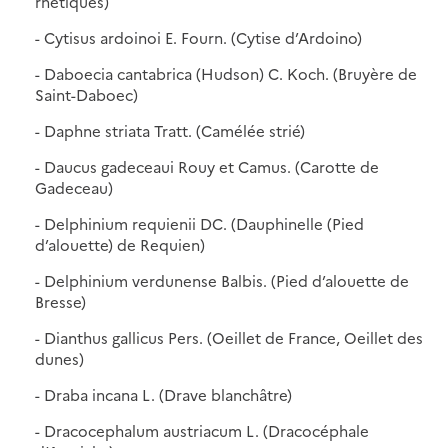
rhétiques)
- Cytisus ardoinoi E. Fourn. (Cytise d’Ardoino)
- Daboecia cantabrica (Hudson) C. Koch. (Bruyère de
Saint-Daboec)
- Daphne striata Tratt. (Camélée strié)
- Daucus gadeceaui Rouy et Camus. (Carotte de
Gadeceau)
- Delphinium requienii DC. (Dauphinelle (Pied
d’alouette) de Requien)
- Delphinium verdunense Balbis. (Pied d’alouette de
Bresse)
- Dianthus gallicus Pers. (Oeillet de France, Oeillet des
dunes)
- Draba incana L. (Drave blanchâtre)
- Dracocephalum austriacum L. (Dracocéphale