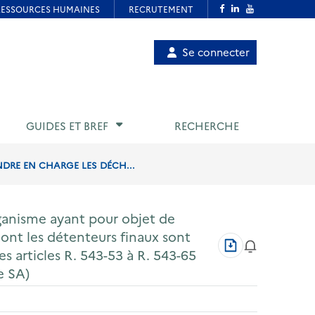
Menu
Se connecter
de
compte
utilisateur
GUIDES ET BREF
RECHERCHE
DRE EN CHARGE LES DÉCH...
ganisme ayant pour objet de
ont les détenteurs finaux sont
Télécharger
s articles R. 543-53 à R. 543-65
au
format
e SA)
PDF