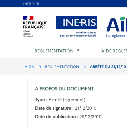
Aller
au
Aller au contenu
Aller au menu
Aller au p
contenu
principal
La réglement
RÉGLEMENTATION
AIDE RÉGLE
AIDA
REGLEMENTATION
ARRÊTÉ DU 21/12/1
A PROPOS DU DOCUMENT
Type :
Arrêté (agrément)
Date de signature :
21/12/2010
Date de publication :
28/12/2010