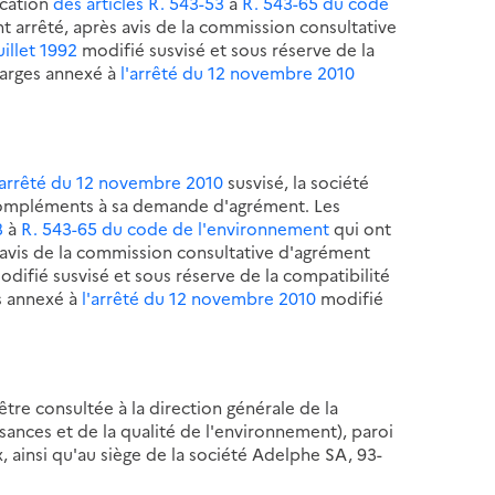
ication
des articles R. 543-53
à
R. 543-65 du code
t arrêté, après avis de la commission consultative
uillet 1992
modifié susvisé et sous réserve de la
harges annexé à
l'arrêté du 12 novembre 2010
'arrêté du 12 novembre 2010
susvisé, la société
compléments à sa demande d'agrément. Les
3
à
R. 543-65 du code de l'environnement
qui ont
s avis de la commission consultative d'agrément
difié susvisé et sous réserve de la compatibilité
s annexé à
l'arrêté du 12 novembre 2010
modifié
re consultée à la direction générale de la
sances et de la qualité de l'environnement), paroi
ainsi qu'au siège de la société Adelphe SA, 93-