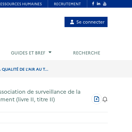
Menu
Se connecter
de
compte
utilisateur
GUIDES ET BREF
RECHERCHE
UALITÉ DE L'AIR AU T...
sociation de surveillance de la
Télécharger
nt (livre II, titre II)
au
format
PDF