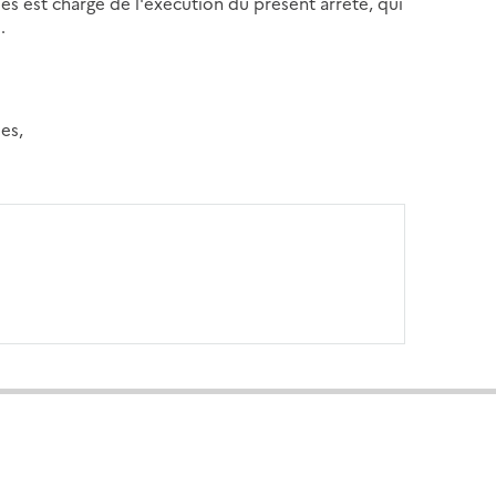
ues est chargé de l'exécution du présent arrêté, qui
.
es,