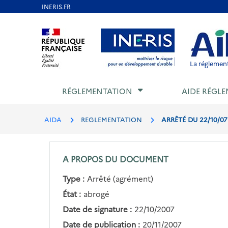
Aller
au
Aller au contenu
Aller au menu
Aller au p
contenu
principal
La réglement
RÉGLEMENTATION
AIDE RÉGLE
AIDA
REGLEMENTATION
ARRÊTÉ DU 22/10/0
A PROPOS DU DOCUMENT
Type :
Arrêté (agrément)
État :
abrogé
Date de signature :
22/10/2007
Date de publication :
20/11/2007