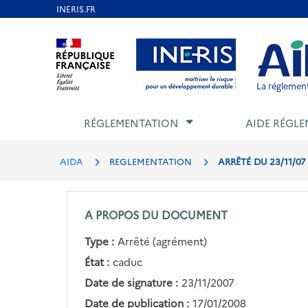
Aller
au
Aller au contenu
Aller au menu
Aller au p
contenu
principal
La réglement
RÉGLEMENTATION
AIDE RÉGLE
AIDA
REGLEMENTATION
ARRÊTÉ DU 23/11/0
A PROPOS DU DOCUMENT
Type :
Arrêté (agrément)
État :
caduc
Date de signature :
23/11/2007
Date de publication :
17/01/2008