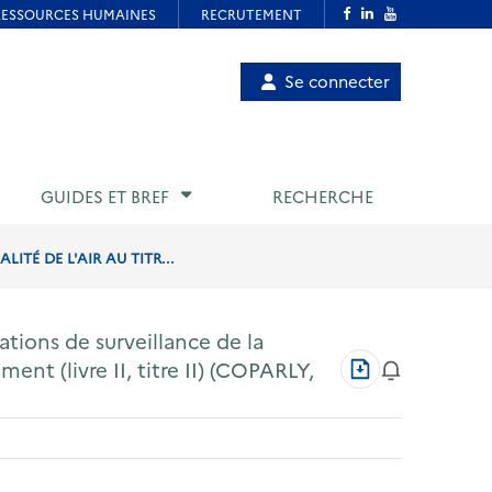
Menu
Se connecter
de
compte
utilisateur
GUIDES ET BREF
RECHERCHE
TÉ DE L'AIR AU TITR...
tions de surveillance de la
Télécharger
ment (livre II, titre II) (COPARLY,
au
format
PDF