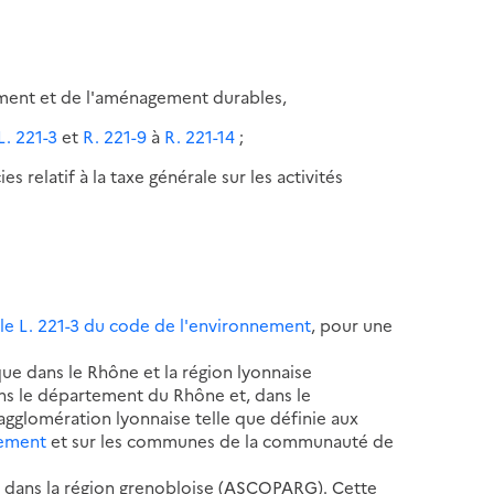
pement et de l'aménagement durables,
L. 221-3
et
R. 221-9
à
R. 221-14
;
relatif à la taxe générale sur les activités
icle L. 221-3 du code de l'environnement
, pour une
que dans le Rhône et la région lyonnaise
s le département du Rhône et, dans le
agglomération lyonnaise telle que définie aux
nement
et sur les communes de la communauté de
'air dans la région grenobloise (ASCOPARG). Cette