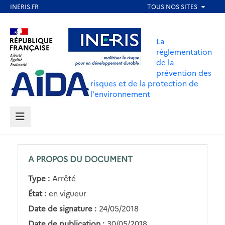
Aller
au
Aller au contenu
Aller au menu
contenu
La
principal
réglementation
de la
Aller au pied de page
prévention des
risques et de la protection de
l'environnement
MENU
A PROPOS DU DOCUMENT
Type :
Arrêté
État :
en vigueur
Date de signature :
24/05/2018
Date de publication :
30/05/2018