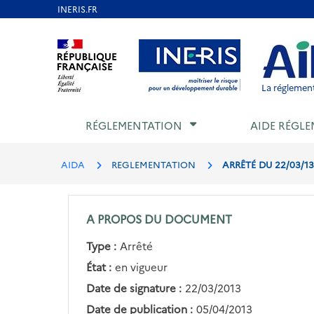
Aller
au
Aller au contenu
Aller au menu
Aller au p
contenu
principal
La réglement
RÉGLEMENTATION
AIDE RÉGLE
AIDA
REGLEMENTATION
ARRÊTÉ DU 22/03/1
A PROPOS DU DOCUMENT
Type :
Arrêté
État :
en vigueur
Date de signature :
22/03/2013
Date de publication :
05/04/2013