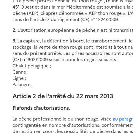
1.
La pêche professionnelle du thon rouge (Thunnus thynn
45° Ouest et dans la mer Méditerranée est soumise à la
pêche (AEP), ci-après dénommée « AEP thon rouge ». L'A
sens de l'article 7 du règlement (CE) n° 1224/2009.
2.
L'autorisation européenne de pêche n'est ni transmissi
3.
La capture, la détention à bord, le transbordement, le 
stockage, la vente de thon rouge sont interdits à tout 
sens du présent arrêté. Les prises accessoires sont autor
(CE) n° 302/2009 susvisé pour les engins suivants :
Chalut pélagique ;
Canne ;
Ligne ;
Palangre.
Article 2 de l'arrêté du 22 mars 2013
Plafonds d'autorisations.
La pêche professionnelle du thon rouge, visée
au paragr
contingentée en nombre d'autorisations, conformément 
de gestion en cours, les possibilités de pêche dans les ea