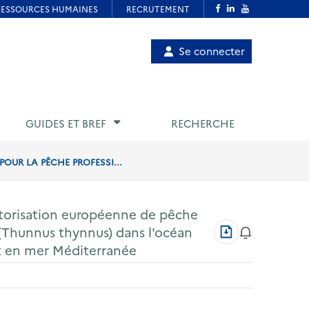
Menu
Se connecter
de
compte
utilisateur
GUIDES ET BREF
RECHERCHE
OUR LA PÊCHE PROFESSI...
utorisation européenne de pêche
Télécharger
 (Thunnus thynnus) dans l'océan
au
et en mer Méditerranée
format
PDF