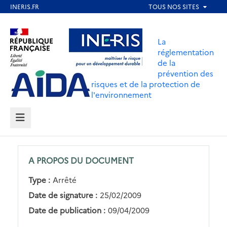
Aller
au
Aller au contenu
Aller au menu
contenu
La
principal
réglementation
de la
Aller au pied de page
prévention des
risques et de la protection de
l'environnement
MENU
A PROPOS DU DOCUMENT
Type :
Arrêté
Date de signature :
25/02/2009
Date de publication :
09/04/2009